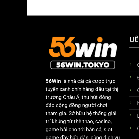
LI
56Win
là nhà cái cá cược trực
tuyến xanh chín hàng đầu tại thị
trường Châu Á, thu hút đông
đảo cộng đồng người chơi
tham gia. Sở hữu hệ thống giải
trí khủng từ thể thao, casino,
game bài cho tới bắn cá, slot
game đầy hấp dẫn, cùng dịch vụ