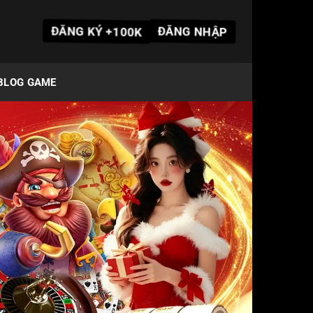
ĐĂNG KÝ +100K
ĐĂNG NHẬP
BLOG GAME