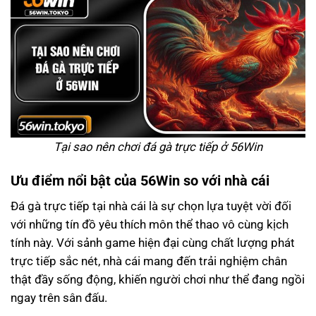
Tại sao nên chơi đá gà trực tiếp ở 56Win
Ưu điểm nổi bật của 56Win so với nhà cái
Đá gà trực tiếp tại nhà cái là sự chọn lựa tuyệt vời đối
với những tín đồ yêu thích môn thể thao vô cùng kịch
tính này. Với sảnh game hiện đại cùng chất lượng phát
trực tiếp sắc nét, nhà cái mang đến trải nghiệm chân
thật đầy sống động, khiến người chơi như thể đang ngồi
ngay trên sân đấu.