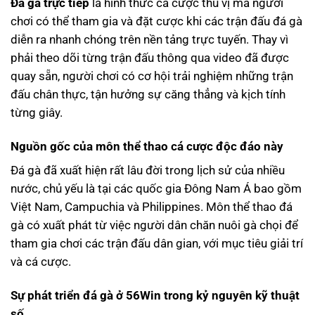
Đá gà trực tiếp
là hình thức cá cược thú vị mà người
chơi có thể tham gia và đặt cược khi các trận đấu đá gà
diễn ra nhanh chóng trên nền tảng trực tuyến. Thay vì
phải theo dõi từng trận đấu thông qua video đã được
quay sẵn, người chơi có cơ hội trải nghiệm những trận
đấu chân thực, tận hưởng sự căng thẳng và kịch tính
từng giây.
Nguồn gốc của môn thể thao cá cược độc đáo này
Đá gà đã xuất hiện rất lâu đời trong lịch sử của nhiều
nước, chủ yếu là tại các quốc gia Đông Nam Á bao gồm
Việt Nam, Campuchia và Philippines. Môn thể thao đá
gà có xuất phát từ việc người dân chăn nuôi gà chọi để
tham gia chơi các trận đấu dân gian, với mục tiêu giải trí
và cá cược.
Sự phát triển đá gà ở 56Win trong kỷ nguyên kỹ thuật
số