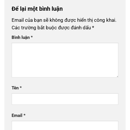
Để lại một bình luận
Email của bạn sẽ không được hiển thị công khai.
Các trường bắt buộc được đánh dấu
*
Bình luận
*
Tên
*
Email
*