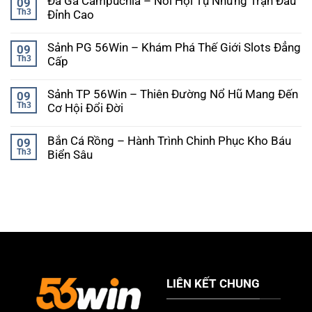
Đá Gà Campuchia – Nơi Hội Tụ Những Trận Đấu
09
Th3
Đỉnh Cao
Sảnh PG 56Win – Khám Phá Thế Giới Slots Đẳng
09
Th3
Cấp
Sảnh TP 56Win – Thiên Đường Nổ Hũ Mang Đến
09
Th3
Cơ Hội Đổi Đời
Bắn Cá Rồng – Hành Trình Chinh Phục Kho Báu
09
Th3
Biển Sâu
LIÊN KẾT CHUNG