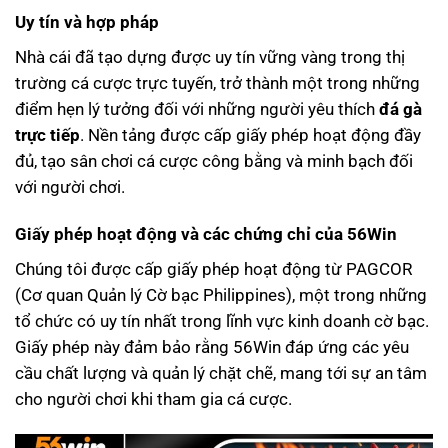
Uy tín và hợp pháp
Nhà cái đã tạo dựng được uy tín vững vàng trong thị
trường cá cược trực tuyến, trở thành một trong những
điểm hẹn lý tưởng đối với những người yêu thích
đá gà
trực tiếp
. Nền tảng được cấp giấy phép hoạt động đầy
đủ, tạo sân chơi cá cược công bằng và minh bạch đối
với người chơi.
Giấy phép hoạt động và các chứng chỉ của 56Win
Chúng tôi được cấp giấy phép hoạt động từ PAGCOR
(Cơ quan Quản lý Cờ bạc Philippines), một trong những
tổ chức có uy tín nhất trong lĩnh vực kinh doanh cờ bạc.
Giấy phép này đảm bảo rằng 56Win đáp ứng các yêu
cầu chất lượng và quản lý chặt chẽ, mang tới sự an tâm
cho người chơi khi tham gia cá cược.