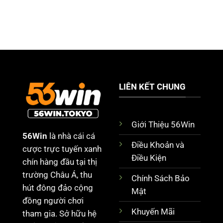
LIÊN KẾT CHUNG
Giới Thiệu 56Win
56Win
là nhà cái cá
Điều Khoản và
cược trực tuyến xanh
Điều Kiện
chín hàng đầu tại thị
trường Châu Á, thu
Chính Sách Bảo
hút đông đảo cộng
Mật
đồng người chơi
Khuyến Mãi
tham gia. Sở hữu hệ