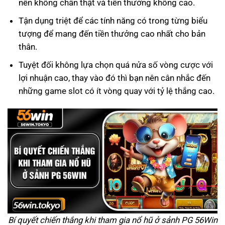
nên không chân thật và tiền thưởng không cao.
Tận dụng triệt để các tính năng có trong từng biểu
tượng để mang đến tiền thưởng cao nhất cho bản
thân.
Tuyệt đối không lựa chọn quá nửa số vòng cược với
lợi nhuận cao, thay vào đó thì bạn nên cân nhắc đến
những game slot có ít vòng quay với tỷ lệ thắng cao.
Bí quyết chiến thắng khi tham gia nổ hũ ở sảnh PG 56Win