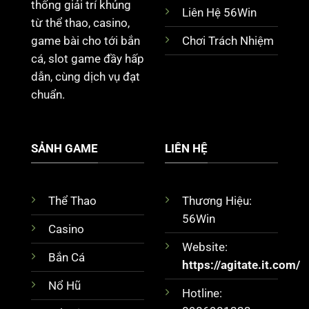
thống giải trí khủng
Liên Hệ 56Win
từ thể thao, casino,
game bài cho tới bắn
Chơi Trách Nhiệm
cá, slot game đầy hấp
dẫn, cùng dịch vụ đạt
chuẩn.
SẢNH GAME
LIÊN HỆ
Thể Thao
Thương Hiệu:
56Win
Casino
Website:
Bắn Cá
https://agitate.it.com/
Nổ Hũ
Hotline: