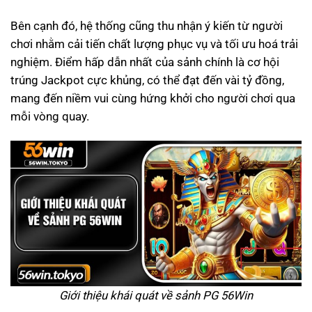
Bên cạnh đó, hệ thống cũng thu nhận ý kiến từ người
chơi nhằm cải tiến chất lượng phục vụ và tối ưu hoá trải
nghiệm. Điểm hấp dẫn nhất của sảnh chính là cơ hội
trúng Jackpot cực khủng, có thể đạt đến vài tỷ đồng,
mang đến niềm vui cùng hứng khởi cho người chơi qua
mỗi vòng quay.
Giới thiệu khái quát về sảnh PG 56Win