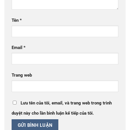
Tên
*
Email
*
Trang web
Lưu tên của tôi, email, và trang web trong trình
duyệt này cho lần bình luận kế tiếp của tôi.