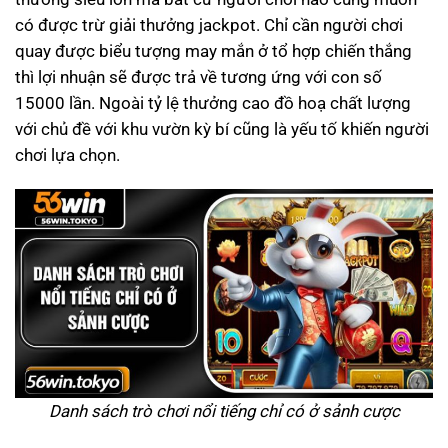
có được trừ giải thưởng jackpot. Chỉ cần người chơi
quay được biểu tượng may mắn ở tổ hợp chiến thắng
thì lợi nhuận sẽ được trả về tương ứng với con số
15000 lần. Ngoài tỷ lệ thưởng cao đồ hoạ chất lượng
với chủ đề với khu vườn kỳ bí cũng là yếu tố khiến người
chơi lựa chọn.
Danh sách trò chơi nổi tiếng chỉ có ở sảnh cược