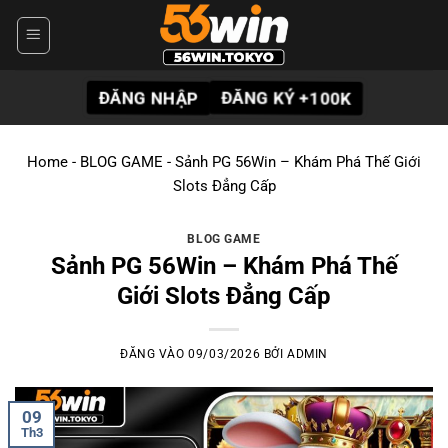
Bỏ
qua
nội
dung
ĐĂNG KÝ +100K
ĐĂNG NHẬP
Home
-
BLOG GAME
-
Sảnh PG 56Win – Khám Phá Thế Giới
Slots Đẳng Cấp
BLOG GAME
Sảnh PG 56Win – Khám Phá Thế
Giới Slots Đẳng Cấp
ĐĂNG VÀO
09/03/2026
BỞI
ADMIN
09
Th3