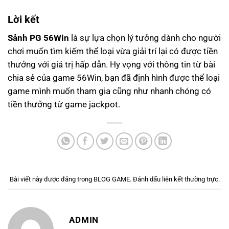
Lời kết
Sảnh PG 56Win
là sự lựa chọn lý tưởng dành cho người
chơi muốn tìm kiếm thể loại vừa giải trí lại có được tiền
thưởng với giá trị hấp dẫn. Hy vọng với thông tin từ bài
chia sẻ của game 56Win, bạn đã định hình được thể loại
game mình muốn tham gia cũng như nhanh chóng có
tiền thưởng từ game jackpot.
Bài viết này được đăng trong
BLOG GAME
. Đánh dấu
liên kết thường trực
.
ADMIN