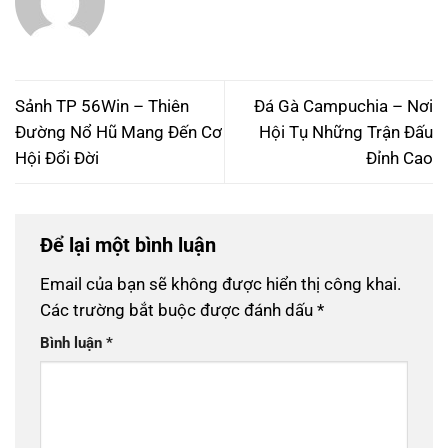
Sảnh TP 56Win – Thiên
Đá Gà Campuchia – Nơi
Đường Nổ Hũ Mang Đến Cơ
Hội Tụ Những Trận Đấu
Hội Đổi Đời
Đỉnh Cao
Để lại một bình luận
Email của bạn sẽ không được hiển thị công khai.
Các trường bắt buộc được đánh dấu
*
Bình luận
*