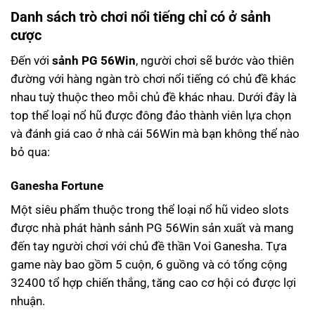
Danh sách trò chơi nổi tiếng chỉ có ở sảnh
cược
Đến với
sảnh PG 56Win
, người chơi sẽ bước vào thiên
đường với hàng ngàn trò chơi nổi tiếng có chủ đề khác
nhau tuỳ thuộc theo mỗi chủ đề khác nhau. Dưới đây là
top thể loại nổ hũ được đông đảo thành viên lựa chọn
và đánh giá cao ở nhà cái 56Win mà bạn không thể nào
bỏ qua:
Ganesha Fortune
Một siêu phẩm thuộc trong thể loại nổ hũ video slots
được nhà phát hành sảnh PG 56Win sản xuất và mang
đến tay người chơi với chủ đề thần Voi Ganesha. Tựa
game này bao gồm 5 cuộn, 6 guồng và có tổng cộng
32400 tổ hợp chiến thắng, tăng cao cơ hội có được lợi
nhuận.