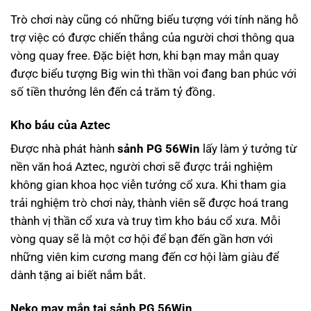
Trò chơi này cũng có những biểu tượng với tính năng hỗ
trợ việc có được chiến thắng của người chơi thông qua
vòng quay free. Đặc biệt hơn, khi bạn may mắn quay
được biểu tượng Big win thì thần voi đang ban phúc với
số tiền thưởng lên đến cả trăm tỷ đồng.
Kho báu của Aztec
Được nhà phát hành
sảnh PG 56Win
lấy làm ý tưởng từ
nền văn hoá Aztec, người chơi sẽ được trải nghiệm
không gian khoa học viễn tưởng cổ xưa. Khi tham gia
trải nghiệm trò chơi này, thành viên sẽ được hoá trang
thành vị thần cổ xưa và truy tìm kho báu cổ xưa. Mỗi
vòng quay sẽ là một cơ hội để bạn đến gần hơn với
những viên kim cương mang đến cơ hội làm giàu để
dành tặng ai biết nắm bắt.
Neko may mắn tại sảnh PG 56Win