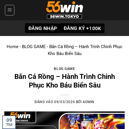
Bỏ
qua
nội
dung
ĐĂNG KÝ +100K
ĐĂNG NHẬP
Home
-
BLOG GAME
-
Bắn Cá Rồng – Hành Trình Chinh Phục
Kho Báu Biển Sâu
BLOG GAME
Bắn Cá Rồng – Hành Trình Chinh
Phục Kho Báu Biển Sâu
ĐĂNG VÀO
09/03/2026
BỞI
ADMIN
09
Th3