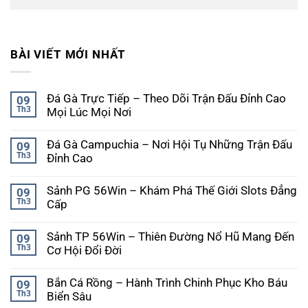
BÀI VIẾT MỚI NHẤT
Đá Gà Trực Tiếp – Theo Dõi Trận Đấu Đỉnh Cao
09
Th3
Mọi Lúc Mọi Nơi
Đá Gà Campuchia – Nơi Hội Tụ Những Trận Đấu
09
Th3
Đỉnh Cao
Sảnh PG 56Win – Khám Phá Thế Giới Slots Đẳng
09
Th3
Cấp
Sảnh TP 56Win – Thiên Đường Nổ Hũ Mang Đến
09
Th3
Cơ Hội Đổi Đời
Bắn Cá Rồng – Hành Trình Chinh Phục Kho Báu
09
Th3
Biển Sâu