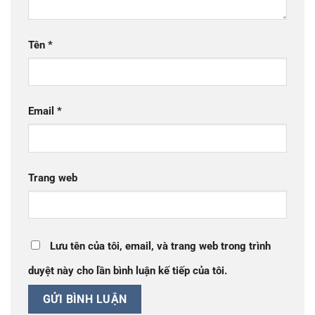
Tên
*
Email
*
Trang web
Lưu tên của tôi, email, và trang web trong trình
duyệt này cho lần bình luận kế tiếp của tôi.