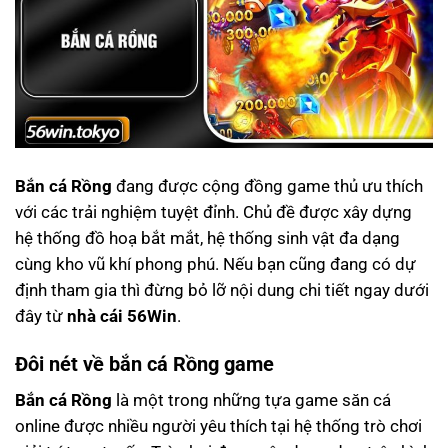
Bắn cá Rồng
đang được cộng đồng game thủ ưu thích
với các trải nghiệm tuyệt đỉnh. Chủ đề được xây dựng
hệ thống đồ hoạ bắt mắt, hệ thống sinh vật đa dạng
cùng kho vũ khí phong phú. Nếu bạn cũng đang có dự
định tham gia thì đừng bỏ lỡ nội dung chi tiết ngay dưới
đây từ
nhà cái 56Win
.
Đôi nét về bắn cá Rồng game
Bắn cá Rồng
là một trong những tựa game săn cá
online được nhiều người yêu thích tại hệ thống trò chơi