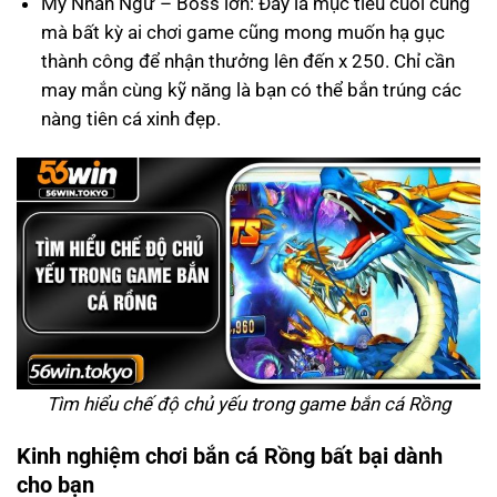
Mỹ Nhân Ngư – Boss lớn: Đây là mục tiêu cuối cùng
mà bất kỳ ai chơi game cũng mong muốn hạ gục
thành công để nhận thưởng lên đến x 250. Chỉ cần
may mắn cùng kỹ năng là bạn có thể bắn trúng các
nàng tiên cá xinh đẹp.
Tìm hiểu chế độ chủ yếu trong game bắn cá Rồng
Kinh nghiệm chơi bắn cá Rồng bất bại dành
cho bạn