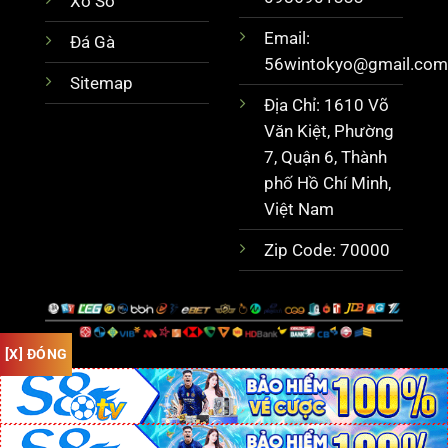
Xổ Số
Email:
Đá Gà
56wintokyo@gmail.com
Sitemap
Địa Chỉ: 1610 Võ
Văn Kiệt, Phường
7, Quận 6, Thành
phố Hồ Chí Minh,
Việt Nam
Zip Code: 70000
[X] ĐÓNG
Copyright 2026 © https://agitate.it.com/